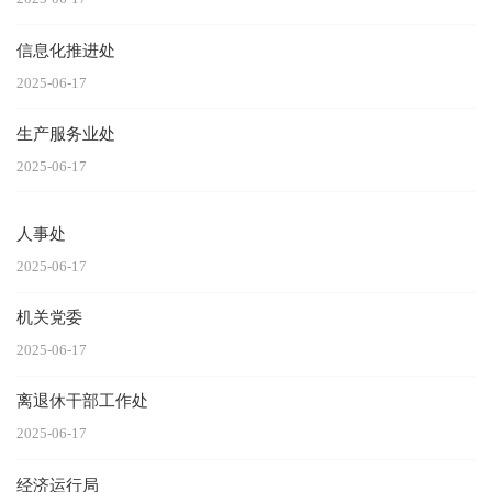
信息化推进处
2025-06-17
生产服务业处
2025-06-17
人事处
2025-06-17
机关党委
2025-06-17
离退休干部工作处
2025-06-17
经济运行局