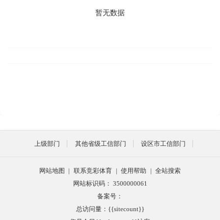
暂无数据
上级部门
其他省级工信部门
设区市工信部门
网站地图
|
联系竞彩体育
|
使用帮助
|
全站搜索
网站标识码： 3500000061
备案号：
总访问量：{{sitecount}}