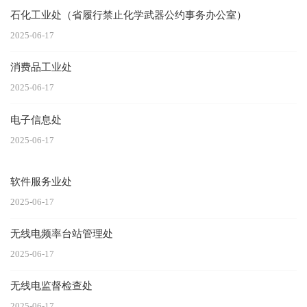
石化工业处（省履行禁止化学武器公约事务办公室）
2025-06-17
消费品工业处
2025-06-17
电子信息处
2025-06-17
软件服务业处
2025-06-17
无线电频率台站管理处
2025-06-17
无线电监督检查处
2025-06-17