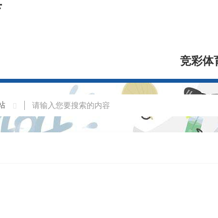
育
竞彩体