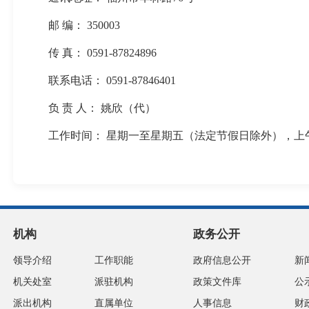
邮 编： 350003
传 真： 0591-87824896
联系电话： 0591-87846401
负 责 人： 姚欣（代）
工作时间： 星期一至星期五（法定节假日除外），上午8:00-12
机构
政务公开
领导介绍
工作职能
政府信息公开
新
机关处室
派驻机构
政策文件库
公
派出机构
直属单位
人事信息
财