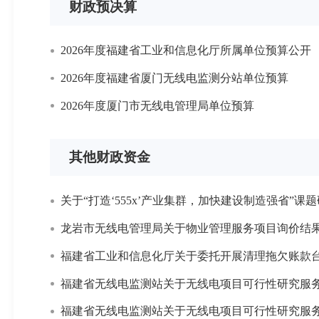
财政预决算
2026年度福建省工业和信息化厅所属单位预算公开
2026年度福建省厦门无线电监测分站单位预算
2026年度厦门市无线电管理局单位预算
其他财政资金
关于“打造‘555x’产业集群，加快建设制造强省”
龙岩市无线电管理局关于物业管理服务项目询价结
福建省工业和信息化厅关于委托开展清理拖欠账款
福建省无线电监测站关于无线电项目可行性研究服
福建省无线电监测站关于无线电项目可行性研究服