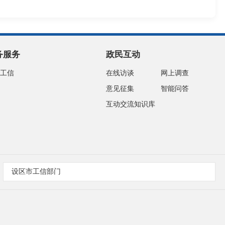
务服务
政民互动
工信
在线访谈
网上调查
意见征集
智能问答
互动交流知识库
设区市工信部门