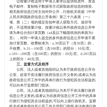
②按量计收适用于申请人要求以提供纸质件、发送
电子邮件、复制电子数据等方式获取政府信息的情形。
相关政府信息已经主动对外公开，行政机关依据《中华
人民共和国政府信息公开条例》第三十六条第（一）
项、第（二）项的规定告知申请人获取方式、途径等
的，不适用按量计收。按量计收以单件政府信息公开申
请为单位分别计算页数（a4及以下幅面纸张的单面为1
页），对同一申请人提交的多件政府信息公开申请不累
加计算页数。收费标准为：a.30页以下（含30页）的，
不收费。b.31—100页（含100页）的部分：10元/页。
c.101—200页（含200页）的部分：20元/页。d.201页以
上的部分：40元/页。
三、监督方式及程序
公民、法人或者其他组织认为本厅政府信息公开办
公室、处室不依法履行政府信息公开义务的,或者认为在
政府信息公开工作中的具体行政行为侵犯其合法权益的,
可以向本厅监察部门投诉。
公民、法人或者其他组织认为本厅不依法履行政府
信息公开义务的,或者认为在政府信息公开工作中的具体
行政行为侵犯其合法权益的,可以向上级行政机关、监察
机关或者政府信息公开工作主管部门举报,依法申请行政