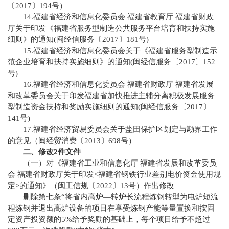
〔2017〕194号）
14.福建省经济和信息化委员会 福建省教育厅 福建省财政
厅关于印发《福建省服务型制造公共服务平台培育和扶持实施
细则》的通知(闽经信服务〔2017〕181号)
15.福建省经济和信息化委员会关于《福建省服务型制造示
范企业培育和扶持实施细则》的通知(闽经信服务〔2017〕152
号)
16.福建省经济和信息化委员会 福建省财政厅 福建省发展
和改革委员会关于印发福建省加快推进主辅分离积极发展服务
型制造资金扶持和奖励实施细则的通知(闽经信服务〔2017〕
141号)
17.福建省经济贸易委员会关于盐田保护区划定与勘界工作
的意见（闽经贸消费〔2013〕698号）
二、修改2件文件
（一）对《福建省工业和信息化厅 福建省发展和改革委员
会 福建省财政厅关于印发<福建省钢铁行业差别电价资金使用规
定>的通知》（闽工信规〔2022〕13号）作出修改
删除第七条“将省内高炉—转炉长流程炼钢转型为电炉短流
程炼钢并退出高炉设备的项目在享受炼钢产能等量置换和按固
定资产投资额的5%给予奖励的基础上，每个项目给予不超过