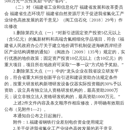
500万元一次性奖励”中的“省内”。
（二）对《福建省工业和信息化厅 福建省发展和改革委员
会 福建省生态环境厅 福建省自然资源厅关于促进我省氟化工产
业绿色高效发展的若干意见》（闽工信石化〔2018〕29号）作
出修改
1.删除第四大点（一）“对新引进固定资产投资5亿元以上
（含5亿元）的氟新材料和高端含氟精细化学品项目，符合《福
建省人民政府办公厅关于建立地价调节机制促进海峡西岸经济
区产业结构调整的通知》（闽政办〔2009〕135号）规定的，实
行优惠的地价政策；固定资产投资10亿元以上（含10亿元）的
重大项目，项目所在地政府可采取“一事一议”方式给予奖励。”
2.删除第五大点（一）中的“龙头企业在我省设立研发平
台，符合省重大科技创新平台引进和建设资助办法规定条件
的，按重大研发机构新增研发设备仪器实际投资额的30%予以
资助，设立具有独立法人资格研发机构的，最高资助2000万
元；设立非独立法人资格研发机构的，最高资助1000万元。”
上述2件文件内容及条文顺序作相应修改，并明确有效期后
公布（见附件1—2）。
本通知自公布之日起施行。
附件：1.福建省钢铁行业差别电价资金使用规定
2.关于促进我省氟化工产业绿色高效发展的若干意见