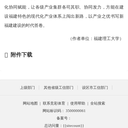
化协同赋能，让各级产业集群各司其职、协同发力，方能在建
设福建特色的现代化产业体系上闯出新路，以产业之优书写新
福建建设的时代答卷。
（作者单位：福建理工大学）
附件下载
上级部门
其他省级工信部门
设区市工信部门
网站地图
|
联系竞彩体育
|
使用帮助
|
全站搜索
网站标识码： 3500000061
备案号：
总访问量：{{sitecount}}