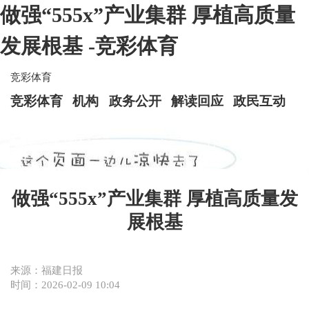
做强“555x”产业集群 厚植高质量
发展根基 -竞彩体育
竞彩体育
竞彩体育
机构
政务公开
解读回应
政民互动
做强“555x”产业集群 厚植高质量发
展根基
来源：福建日报
时间：2026-02-09 10:04