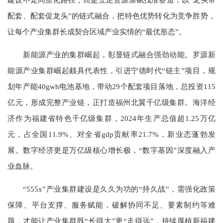
配套、配套促龙头”的链式融合，把特色优势转化为竞争胜势，
让每个产业集群长成契合区域产业实情的“最优形态”。
新能源产业的集群崛起，彰显链式融合强劲动能。罗源新
能源产业集群崛起颇具代表性，引进宁德时代“链主”项目，规
划年产能40gwh电池基地，带动29个配套项目落地，总投资115
亿元，形成完整产业链，正打造福州北翼千亿级集群。海洋经
济作为福建省特色千亿级集群，2024年生产总值超1.25万亿
元，占全国11.9%、对全省gdp贡献率21.7%，新业态蓬勃发
展。数字经济更是万亿级核心增长极，“数字基因”深度融入产
业血脉。
“555x”产业集群建设是久久为功的“持久战”，需强化政策
保障、平台支撑、服务赋能，破解协同不足、要素制约等难
题，才能让产业集群既“长得大”更“走得远”，持续厚植新福建