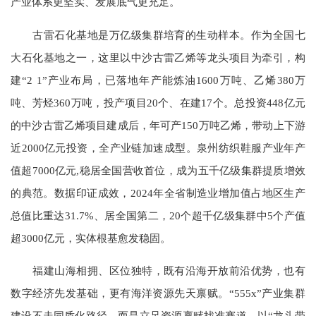
产业体系更坚实、发展底气更充足。
古雷石化基地是万亿级集群培育的生动样本。作为全国七
大石化基地之一，这里以中沙古雷乙烯等龙头项目为牵引，构
建“2 1”产业布局，已落地年产能炼油1600万吨、乙烯380万
吨、芳烃360万吨，投产项目20个、在建17个。总投资448亿元
的中沙古雷乙烯项目建成后，年可产150万吨乙烯，带动上下游
近2000亿元投资，全产业链加速成型。泉州纺织鞋服产业年产
值超7000亿元,稳居全国营收首位，成为五千亿级集群提质增效
的典范。数据印证成效，2024年全省制造业增加值占地区生产
总值比重达31.7%、居全国第二，20个超千亿级集群中5个产值
超3000亿元，实体根基愈发稳固。
福建山海相拥、区位独特，既有沿海开放前沿优势，也有
数字经济先发基础，更有海洋资源先天禀赋。“555x”产业集群
建设不走同质化路径，而是立足资源禀赋找准赛道，以“龙头带