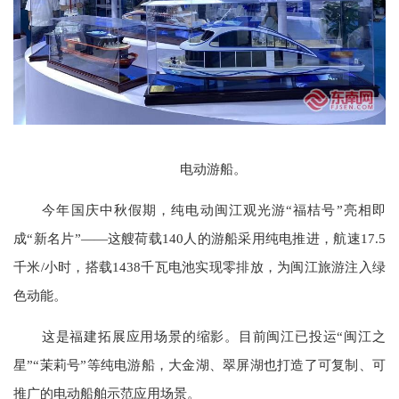
电动游船。
今年国庆中秋假期，纯电动闽江观光游“福桔号”亮相即
成“新名片”——这艘荷载140人的游船采用纯电推进，航速17.5
千米/小时，搭载1438千瓦电池实现零排放，为闽江旅游注入绿
色动能。
这是福建拓展应用场景的缩影。目前闽江已投运“闽江之
星”“茉莉号”等纯电游船，大金湖、翠屏湖也打造了可复制、可
推广的电动船舶示范应用场景。