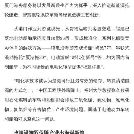
厦门港务船务将以发展新质生产力为抓手，深入推进新能源拖
轮建造、智慧拖轮系统革新等绿色低碳工艺创新。
从港口作业到游览观光，从货物运输到客渡交通，福建已
落地电动船舶示范项目10型95艘，形成标准化、系列化船型竞
彩体育的解决方案——纯电沿海游览观光船“屿见77”、串联式
混动拖轮“厦港拖30”、电动游艇“时代创新号”等，均为国内首
制船型，为不同场景的电动化转型提供“福建样板”。
“电化学技术被认为是最可行且最有效的储存、转换清洁能
源的方式之一。”中国工程院外籍院士、福州大学教授张久俊采
用石化燃料的车辆和船舶都会排放二氧化碳、硫化物、氮氧化
物、氟氯烃等有害物质，产生环境问题。而基于电池动力车辆
和船舶可以避免这一问题。
政策设施双保障产业出海谋新篇