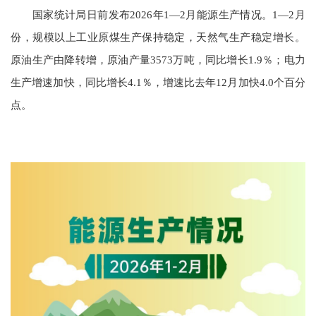
国家统计局日前发布2026年1—2月能源生产情况。1—2月
份，规模以上工业原煤生产保持稳定，天然气生产稳定增长。
原油生产由降转增，原油产量3573万吨，同比增长1.9％；电力
生产增速加快，同比增长4.1％，增速比去年12月加快4.0个百分
点。