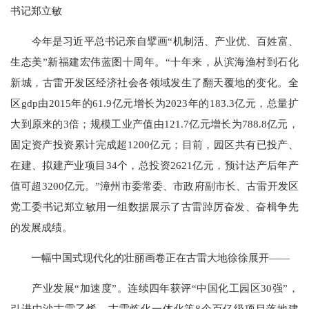
书记郑立敏
今年是习近平总书记亲自擘画“机制活、产业优、百姓富、
生态美”新福建宏伟蓝图十周年。“十年来，从滨海渔村到石化
新城，古雷开发区经济社会各领域发生了翻天覆地的变化。全
区gdp由2015年的61.9亿元增长为2023年的183.3亿元，总量扩
大到原来的3倍；规模工业产值由121.7亿元增长为788.8亿元，
固定资产投资累计完成超1200亿元；目前，园区共有已投产、
在建、拟建产业项目34个，总投资2621亿元，预计达产后年产
值可超3200亿元。”漳州市委常委、市政府副市长、古雷开发区
党工委书记郑立敏用一组数据展示了古雷踔厉奋发、奋楫争先
的发展成绩。
一幅中国式现代化的壮丽画卷正在古雷大地徐徐展开——
产业发展“加速度”。连续四年获评“中国化工园区30强”，
引进中沙古雷乙烯、古雷炼化一体化等8个百亿级项目落地建