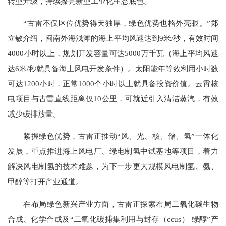
转型升级，持续擦亮新型工业化生态底色。
“古雷不仅区位优势得天独厚，绿色优势也格外亮眼。”郑
立敏介绍，闽南外海浅滩的海上平均风速达到9米/秒，有效时间
4000小时以上，规划开发容量可达5000万千瓦（海上平均风速
达6米/秒就具备海上风电开发条件）。太阳能年等效利用小时数
可达1200小时，正常1000个小时以上就具备投资价值。云霄核
电项目与古雷直线距离仅10公里，可就近引入清洁蒸汽，有效
减少碳排放量。
紧握绿色优势，古雷正推动“风、光、核、储、氢”一体化
发展，重点推进海上风电厂、绿电制氢中试基地等项目，着力
解决风电制氢的技术难题，为下一步更大规模风电制氢、氨、
甲醇等打开产业通道。
在布局绿色新兴产业方面，古雷正探索布局二氧化碳生物
合成、化学合成及“二氧化碳捕集利用与封存（ccus） 绿醇”产