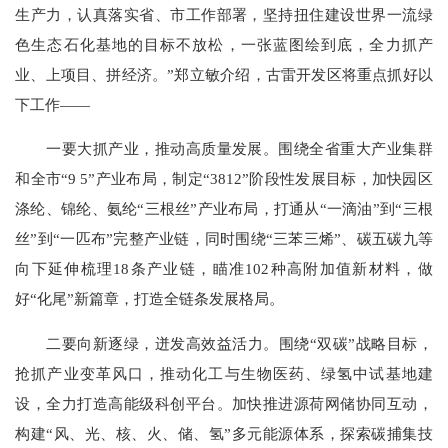
生产力，认真落实省、市工作部署，坚持扭住建设世界一流绿
色生态石化基地的目标不放松，一张蓝图绘到底，全力抓产
业、上项目、拼经济。”郑立敏介绍，古雷开发区将重点抓好以
下工作——
一要大抓产业，推动高质量发展。围绕全省重大产业集群
和全市“9 5”产业布局，制定“3812”阶段性发展目标，加快园区
涤纶、锦纶、氨纶“三根丝”产业布局，打通从“一滴油”到“三根
丝”到“一匹布”完整产业链，同时围绕“三苯三烯”、碳五碳九等
向下延伸梳理18条产业链，瞄准102种高附加值新材料，做
好“化尾”新篇章，打造全链条发展格局。
二要向新逐绿，迸发高效益活力。围绕“双碳”战略目标，
抢抓产业变革风口，推动化工与生物医药、绿氢中试基地建
设，全力打造高能级科创平台。加快推进源荷网储协同互动，
构建“风、光、核、火、储、氢”多元能源体系，探索碳捕集技