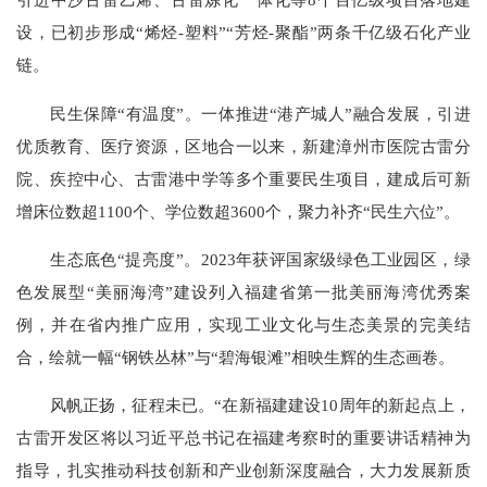
设，已初步形成“烯烃-塑料”“芳烃-聚酯”两条千亿级石化产业
链。
民生保障“有温度”。一体推进“港产城人”融合发展，引进
优质教育、医疗资源，区地合一以来，新建漳州市医院古雷分
院、疾控中心、古雷港中学等多个重要民生项目，建成后可新
增床位数超1100个、学位数超3600个，聚力补齐“民生六位”。
生态底色“提亮度”。2023年获评国家级绿色工业园区，绿
色发展型“美丽海湾”建设列入福建省第一批美丽海湾优秀案
例，并在省内推广应用，实现工业文化与生态美景的完美结
合，绘就一幅“钢铁丛林”与“碧海银滩”相映生辉的生态画卷。
风帆正扬，征程未已。“在新福建建设10周年的新起点上，
古雷开发区将以习近平总书记在福建考察时的重要讲话精神为
指导，扎实推动科技创新和产业创新深度融合，大力发展新质