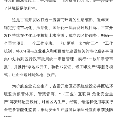
在港时间20%以上，平均每船可节约费用10万元，进一步提升
了跨境贸易便利性。
这是古雷开发区打造一流营商环境的生动缩影。近年来，
锚定打造市场化、法治化、国际化一流营商环境目标，古雷开
发区持续在优化工作机制上求突破，成立园区协调办，明确一
个重大项目、一个工作专班、一张“两单一表”的“三个一”工作
机制，将374项与企业准入和项目落地建设相关的审批服务事项
集中划转到区行政审批局统一审批管理，实行“一枚印章管审
批”，并推行“拿地即开工、验收即发证、竣工即投产”等服务模
式，让企业短时间落地、投产。
为护航企业安全生产，古雷开发区还系统建设公共区域环
境监测预警体系、智慧管廊、“（工业）互联网 危化安全生
产”等安环配套设施，对园区内生产、经营、储运和使用等实行
全链条智能化监管，推动安全生产监管从响应处置向事前预防