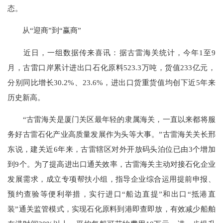
态。
从“迎商”到“赢商”
近日，一组数据传来喜讯：据古雷海关统计，今年1至9
月，古雷口岸累计进出口石化原料523.3万吨，货值233亿元，
分别同比增长30.2%、23.6%，进出口货重货值均创下近5年来
历史新高。
“古雷海关是厦门关区最年轻的隶属海关，一直以来都将服
务好古雷石化产业高质量发展作为头等大事。”古雷海关关长邢
东说，建关近6年来，古雷辖区对外开放码头泊位已由3个增加
到9个。为了提高进出口通关效率，古雷海关主动对接石化企业
发展需求，成立专项帮扶小组，指导企业综合运用提前申报、
预约查验等便利举措，实行进口“船边直提”和出口“抵港直
装”通关监管模式，实现石化原料到港即查即放，有效减少船舶