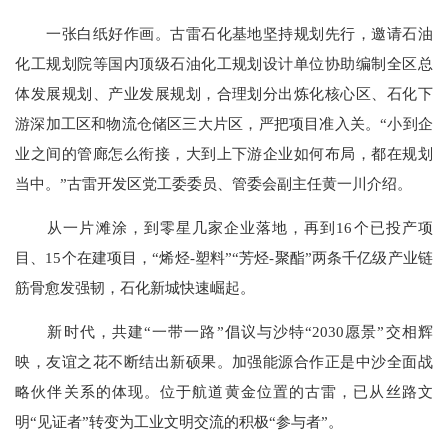
一张白纸好作画。古雷石化基地坚持规划先行，邀请石油
化工规划院等国内顶级石油化工规划设计单位协助编制全区总
体发展规划、产业发展规划，合理划分出炼化核心区、石化下
游深加工区和物流仓储区三大片区，严把项目准入关。“小到企
业之间的管廊怎么衔接，大到上下游企业如何布局，都在规划
当中。”古雷开发区党工委委员、管委会副主任黄一川介绍。
从一片滩涂，到零星几家企业落地，再到16个已投产项
目、15个在建项目，“烯烃-塑料”“芳烃-聚酯”两条千亿级产业链
筋骨愈发强韧，石化新城快速崛起。
新时代，共建“一带一路”倡议与沙特“2030愿景”交相辉
映，友谊之花不断结出新硕果。加强能源合作正是中沙全面战
略伙伴关系的体现。位于航道黄金位置的古雷，已从丝路文
明“见证者”转变为工业文明交流的积极“参与者”。