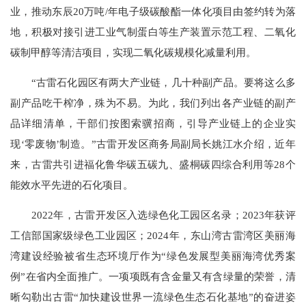
业，推动东辰20万吨/年电子级碳酸酯一体化项目由签约转为落
地，积极对接引进工业气制蛋白等生产装置示范工程、二氧化
碳制甲醇等清洁项目，实现二氧化碳规模化减量利用。
“古雷石化园区有两大产业链，几十种副产品。要将这么多
副产品吃干榨净，殊为不易。为此，我们列出各产业链的副产
品详细清单，干部们按图索骥招商，引导产业链上的企业实
现‘零废物’制造。”古雷开发区商务局副局长姚江水介绍，近年
来，古雷共引进福化鲁华碳五碳九、盛桐碳四综合利用等28个
能效水平先进的石化项目。
2022年，古雷开发区入选绿色化工园区名录；2023年获评
工信部国家级绿色工业园区；2024年，东山湾古雷湾区美丽海
湾建设经验被省生态环境厅作为“绿色发展型美丽海湾优秀案
例”在省内全面推广。一项项既有含金量又有含绿量的荣誉，清
晰勾勒出古雷“加快建设世界一流绿色生态石化基地”的奋进姿