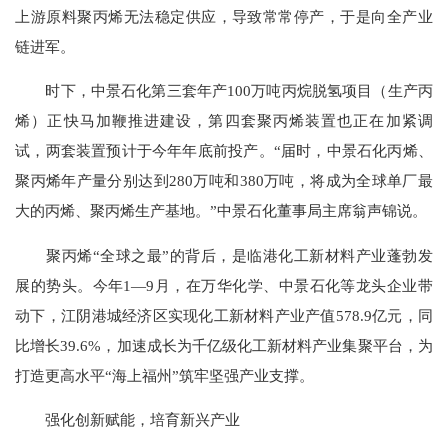
上游原料聚丙烯无法稳定供应，导致常常停产，于是向全产业
链进军。
时下，中景石化第三套年产100万吨丙烷脱氢项目（生产丙
烯）正快马加鞭推进建设，第四套聚丙烯装置也正在加紧调
试，两套装置预计于今年年底前投产。“届时，中景石化丙烯、
聚丙烯年产量分别达到280万吨和380万吨，将成为全球单厂最
大的丙烯、聚丙烯生产基地。”中景石化董事局主席翁声锦说。
聚丙烯“全球之最”的背后，是临港化工新材料产业蓬勃发
展的势头。今年1—9月，在万华化学、中景石化等龙头企业带
动下，江阴港城经济区实现化工新材料产业产值578.9亿元，同
比增长39.6%，加速成长为千亿级化工新材料产业集聚平台，为
打造更高水平“海上福州”筑牢坚强产业支撑。
强化创新赋能，培育新兴产业