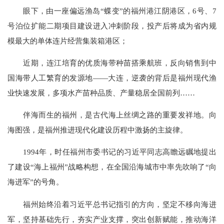
眼下，由一座偏远渔岛“蝶变”的福州港江阴港区，6号、7
号泊位扩能二期项目建设进入冲刺阶段，投产后将成为省内规
模最大的单体连片经营集装箱港区；
近期，连江培育的优质海带种苗搭乘航班，反向销售到中
国海带人工繁育的发源地——大连，逆袭的背后是福州现代渔
业快速发展，多项水产苗种品质、产量稳居全国前列……
伴海而生的福州，是古代海上丝绸之路的重要发祥地。向
海图强，是福州推进现代化建设历程中激扬的主旋律。
1994年，时任福州市委书记的习近平同志高瞻远瞩地提出
了建设“海上福州”战略构想，在全国沿海城市中率先吹响了“向
海进军”的号角。
福州始终沿着习近平总书记指引的方向，坚定不移向海进
军，坚持基础先行，夯实产业支撑，突出创新赋能，推动海洋