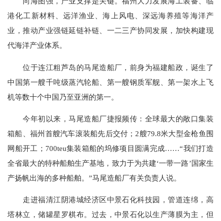
向海图强，产业支撑是关键。福州大力发展海工装备、临
港化工新材料、远洋渔业、海上风电、深远海养殖等海洋产
业，推动产业强链延链补链、一二三产协同发展，加快构建现
代海洋产业体系。
位于连江粗芦岛的马尾造船厂，前身为福建船政，诞生了
中国第一艘千吨级蒸汽轮船、第一艘钢质军舰、第一架水上飞
机等数十个中国乃至亚洲的第一。
今年初以来，马尾造船厂捷报频传：全球最大的敞口集装
箱船、福州首艘汽车滚装船先后交付；2艘79.8米大型金枪鱼围
网船开工；700teu集装箱船的坞修项目圆满完成……“我们打造
全省最大的特种船舶生产基地，致力于为共建‘一带一路’国家生
产扬帆出海的多种船舶。”马尾造船厂有关负责人说。
走进福清江阴港城经济区中景石化科技园，管道连绵，高
塔林立，储罐星罗棋布。过去，中景石化以生产薄膜为主，但