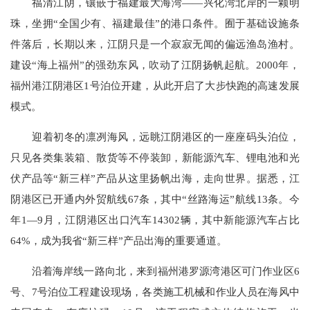
福清江阴，镶嵌于福建最大海湾——兴化湾北岸的一颗明
珠，坐拥“全国少有、福建最佳”的港口条件。囿于基础设施条
件落后，长期以来，江阴只是一个寂寂无闻的偏远渔岛渔村。
建设“海上福州”的强劲东风，吹动了江阴扬帆起航。2000年，
福州港江阴港区1号泊位开建，从此开启了大步快跑的高速发展
模式。
迎着初冬的凛冽海风，远眺江阴港区的一座座码头泊位，
只见各类集装箱、散货等不停装卸，新能源汽车、锂电池和光
伏产品等“新三样”产品从这里扬帆出海，走向世界。据悉，江
阴港区已开通内外贸航线67条，其中“丝路海运”航线13条。今
年1—9月，江阴港区出口汽车14302辆，其中新能源汽车占比
64%，成为我省“新三样”产品出海的重要通道。
沿着海岸线一路向北，来到福州港罗源湾港区可门作业区6
号、7号泊位工程建设现场，各类施工机械和作业人员在海风中