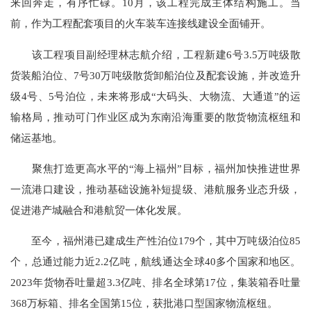
来回奔走，有序忙碌。10月，该工程完成主体结构施工。当
前，作为工程配套项目的火车装车连接线建设全面铺开。
该工程项目副经理林志航介绍，工程新建6号3.5万吨级散
货装船泊位、7号30万吨级散货卸船泊位及配套设施，并改造升
级4号、5号泊位，未来将形成“大码头、大物流、大通道”的运
输格局，推动可门作业区成为东南沿海重要的散货物流枢纽和
储运基地。
聚焦打造更高水平的“海上福州”目标，福州加快推进世界
一流港口建设，推动基础设施补短提级、港航服务业态升级，
促进港产城融合和港航贸一体化发展。
至今，福州港已建成生产性泊位179个，其中万吨级泊位85
个，总通过能力近2.2亿吨，航线通达全球40多个国家和地区。
2023年货物吞吐量超3.3亿吨、排名全球第17位，集装箱吞吐量
368万标箱、排名全国第15位，获批港口型国家物流枢纽。