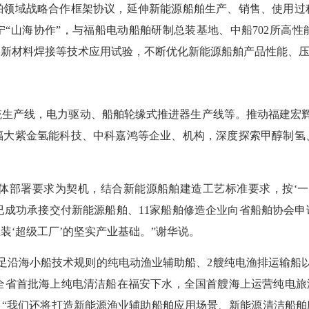
舶领域战略合作框架协议，延伸新能源船舶生产、销售、使用过
“山海协作”，与福船电动船舶研制总装基地、中船702所高
、新材料焊接等技术应用试验，不断优化新能源船舶产品性能、
生产线，电力驱动、船舶轮缘式推进器生产线等。推动福建宏辉集
福大紫金氢能科技、中科嘉鸿等企业、机构，深度探索甲醇制氢
体部署要求为契机，结合新能源船舶建造工艺标准要求，按‘一
家已成功承接交付新能源船舶、11家船舶修造企业向省船舶协会
‘超级工厂’的坚实产业基础。”谢华说。
沿海小船技术规则的纯电动渔业辅助船、2艘纯电渔排运输船以
 全省首批海上纯电清洁船在福安下水，全国首艘海上运营纯电旅游
。“我们还将打造新能源渔业辅助船舶应用场景、新能源清洁船舶