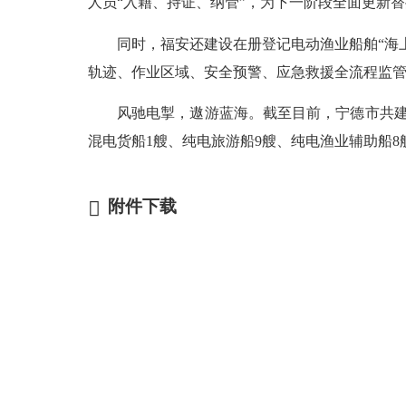
人员“入籍、持证、纳管”，为下一阶段全面更新
同时，福安还建设在册登记电动渔业船舶“海上
轨迹、作业区域、安全预警、应急救援全流程监
风驰电掣，遨游蓝海。截至目前，
宁德
市共
混电货船1艘、纯电旅游船9艘、纯电渔业辅助船
附件下载