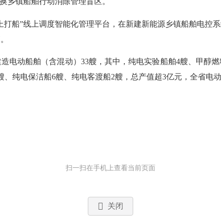
替换乡镇船舶行动消除管理盲区。
打船”线上调度智能化管理平台，在新建新能源乡镇船舶电控系
管。
建造电动船舶（含混动）33艘，其中，纯电实验船舶4艘、甲醇燃
8艘、纯电保洁船6艘、纯电客渡船2艘，总产值超3亿元，全省电
扫一扫在手机上查看当前页面
关闭