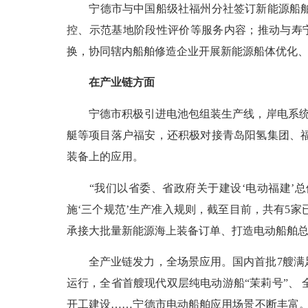
宁德
市与中国船级社福州分社签订新能源船
控、示范基地阶段性评价等服务内容；推动与寿宁
换，协同辖内船舶修造企业开展新能源船体优化
在产业链方面
宁德
市积极引进电池包组装生产线，岸电系统
艇等项目落户福安，还积极对接青岛阳氢集团、
装备上的应用。
“我们以省委、省政府关于建设‘电动福建’总
施‘三个规范’生产准入规则，截至目前，共有5
承接大批量新能源海上装备订单、打造电动船舶总装
全产业链发力，全场景应用。国内首批7艘满足
运行，全省首艘现代双层纯电动游船“茉莉号”、
开工建设……
宁德
市电动船舶应用场景不断丰富