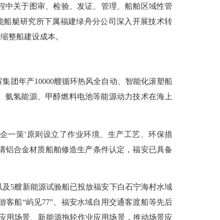
程中关于图审、检验、发证、管理、船舶区域性管
性能船艇研究所下属福建绿舟分公司深入开展技术转
压缩整船建设成本。
团年产10000艘循环热风全自动、智能化滚塑船
、氨氢能源、甲醇燃料电池等能源动力技术在海上
企一策’原则设立了作业环境、生产工艺、环保措
申请铝合金材质船舶修造生产条件认定，福安已具备
及5艘新能源试验船已投放福安下白石宁海村水域
客船“屿见77”、福安水域自用交通客渡船等先后
应用场景、新能源拖轮作业应用场景，推动场景应