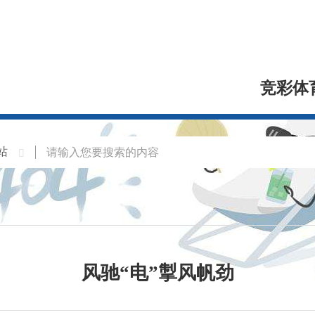
竞彩体
风驰“电”掣风帆劲