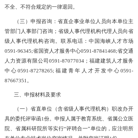
不全、不符合规定的一律退回。
（三）申报咨询：
省直
企事业
单位人员
向本单位
主
管部门人事
部门咨询；省级人事代理机构代理人员向
省
级人事代理机构咨询。联系电话：中国海峡人才市场
0591-96345;省国资人才服务中心0591-87841468;省交通
人力资源有限公司0591-87077034；福建建筑人才服务
中心0591-87278265;福建青年人才开发中心0591-
87667351。
三
、申报材料
及要求
（一）省直单位（含省级人事代理机构）职改办开
具的委托评审函1份。申报人属于教育系统、省属公立医
院、省属科研院所等实行“评聘合一”单位的，应注明所