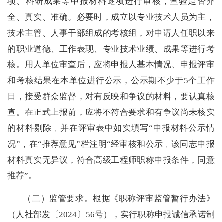
项、科研成果等申报材料逐项进行审核，查验是否齐
全、真实、准确。必要时，成立
以
专业技术人员为主
，
技术主管、人事干部
组成
的考核组，对申请人任职以来
的职业道德、工作表现、专业技术业绩、成果等进行考
核。用人单位审查后
，应
将
申报
人基本情况、申报评审
和
考核结果在本单位进行公示，公示期不少于5个工作
日，接受群众监督，对有反映和争议的材料，要认真核
查。在正式上报前，应将不符合要求和有争议尚未核实
的材料剔除，
并在评审表中如实填写“申报材料公示情
况”，在“推荐意见”栏注明“经审核和公示，该同志申报
材料真实无异议，符合高级工程师职称申报条件，同意
推荐”
。
（二）
监管要求。
根据《职称评审监管暂行办法》
（人社部发
〔20
24
〕
56
号
），实行职称申报诚信承诺制