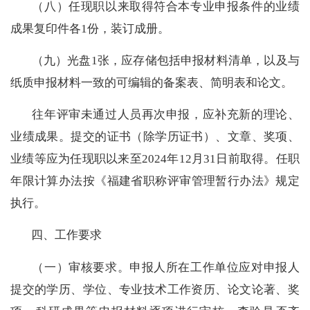
（八）
任现职以来
取得符合本专业申报条件的业绩
成果复印件各
1份
，
装订成册。
（九）光盘
1张，应存储包括
申报材料清单，以及
与
纸质申报材料一致的
可编辑的
备案表、
简明表
和论文
。
往年评审未通过人员再次申报，
应补充新的
理论、
业绩成果。
提交的证书（除学历证书）、文章、奖项、
业绩等应为任现职以来至2024年12月31日前取得。
任职
年限计算
办法按
《
福建省
职称评审管理暂行
办法
》规定
执行
。
四
、
工作要求
（一）审核要求。
申报人所在工作单位应对申报人
提交的学历、学位、专业技术工作资历、论文论著、奖