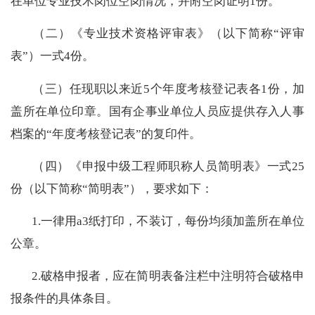
在单位专业技术岗位空岗情况，并附空岗证明1份。
（二）
《专业技术资格评审表》（
以下
简称
“
评审
表
”
）一式
4
份
。
（三）任现职以来近5个年度
考核登记表各1份
，
加
盖
所在单位印章
。
国有企
事业单位人员
应提供存入人事
档案的“
年度考核登记表
”的
复印
件
。
（四）
《申报
中
级
工程师职称人员
简明表》
一式
25
份
（
以下
简称
“
简明表
”
）
，
要求如下：
1.一律用a3纸打印，不装订，每份均须加盖所在单位
公章。
2.破格申报者，应在简明表备注栏中注明符合破格申
报条件的具体条目。