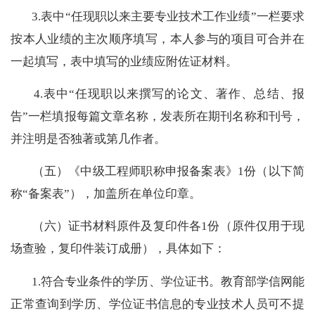
3.表中“任现职以来主要专业技术工作业绩”一栏要求
按本人业绩的主次顺序填写，本人参与的项目可合并在
一起填写，表中填写的业绩应附佐证材料。
4.表中“任现职以来撰写的论文、著作、总结、报
告”一栏填报每篇文章名称，发表所在期刊名称和刊号，
并注明是否独著或第几作者。
（五）
《
中
级工程师
职称申报
备案表》
1份
（
以下
简
称
“
备案表
”
）
，
加盖
所在单位印章
。
（六）证书材料原件及复印件各1份（原件仅用于现
场查验，复印件装订成册），
具体如下：
1.
符合专业条件的
学历、学位证书
。
教育部学信网能
正常查询到学历、学位证书信息的专业技术人员可不提