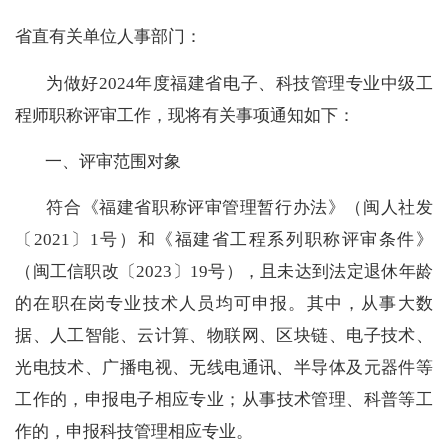
省直有关单位人事部门
：
为做好
20
24
年度福建省
电子、科技管理专业中级工
程师职称
评审
工作，现将
有关
事项
通知如下：
一、
评审范围对象
符合
《福建省职称评审管理暂行办法》（
闽
人社发
〔20
21
〕
1
号
）和《福建省工程系列职称评审条件》
（
闽
工信职改
〔20
23
〕
19
号
），且
未达
到
法定退休年龄
的
在职在岗
专业技术人员均可申报
。
其中，
从事
大数
据、人工智能、云计算、物联网、区块链、
电子技术、
光电技术、广播电视、无线电通讯、半导体及元器件等
工作的，
申报电子相应专业；
从事
技术管理、科普
等
工
作的，
申报科技管理
相应专业
。