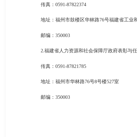
传真
：
0591-87822374
地址：
福州市
鼓楼区华林路
76号福建
省工业
邮编：
350003
2.
福建省
人力资源和社会保障厅政府表彰与
传真
：
0591-
87821785
地址：福州市
华林路
76
号
8
号楼
527室
邮编：
350003