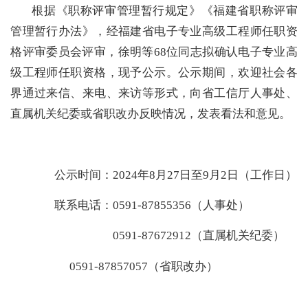
根据《职称评审管理暂行规定》
《福建省职称评审
管理暂行办法》
，经
福建
省
电子
专业高级工程师
任职资
格
评审委员会评审，
徐明
等
68位
同志
拟确认电子
专业
高
级工程师
任职资格，现予公示。公示期间，欢迎社会各
界通过来信、来电、来访等形式，向省工信厅人事处
、
直属
机关纪委
或省职改办
反映情况，发表看法和意见。
公示时间：202
4
年
8
月
27
日至
9
月
2
日（工作日）
联系电话：0591-878
55356
（人事处）
0591-
87672912
（
直属
机关纪委）
0591-87857057（省职改办）