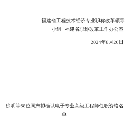
福建省
工程技术经济专业职称改革领导
小组
福建省
职称改革工作办公室
202
4
年
8
月
26
日
徐明
等
68位
同志
拟确认电子
专业
高级工程师
任职资格
名
单