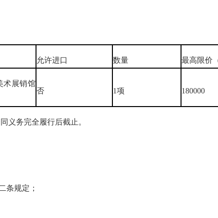
允许进口
数量
最高限价
美术展销馆
否
1项
180000
同义务完全履行后截止。
二条规定；