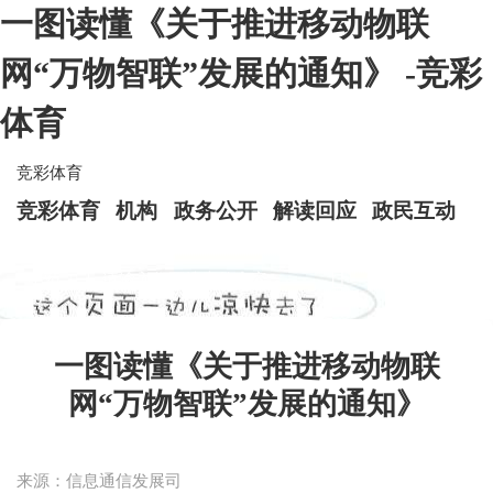
一图读懂《关于推进移动物联
网“万物智联”发展的通知》 -竞彩
体育
竞彩体育
竞彩体育
机构
政务公开
解读回应
政民互动
一图读懂《关于推进移动物联
网“万物智联”发展的通知》
来源：信息通信发展司