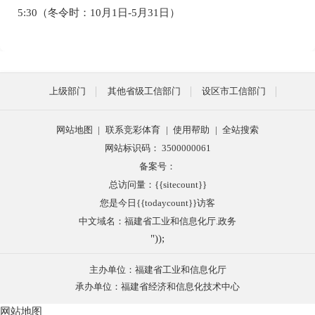
5:30（冬令时：10月1日-5月31日）
上级部门
其他省级工信部门
设区市工信部门
网站地图
|
联系竞彩体育
|
使用帮助
|
全站搜索
网站标识码： 3500000061
备案号：
总访问量：{{sitecount}}
您是今日{{todaycount}}访客
中文域名：福建省工业和信息化厅.政务
"));
主办单位：福建省工业和信息化厅
承办单位：福建省经济和信息化技术中心
网站地图